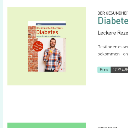
DER GESUNDHE
Diabet
Leckere Rezep
Gesünder essen
bekommen– ohn
Preis
19,99 EU