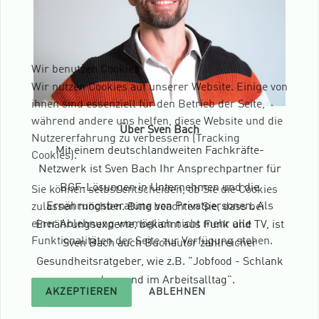
Wir benutzen Cookies
Wir nutzen Cookies auf unserer Website. Einige von
ihnen sind essenziell für den Betrieb der Seite,
während andere uns helfen, diese Website und die
Über Sven Bach
Nutzererfahrung zu verbessern (Tracking
Mit einem deutschlandweiten Fachkräfte-
Cookies).
Netzwerk ist Sven Bach Ihr Ansprechpartner für
BGF-Lösungen in Unternehmen und die
Sie können selbst entscheiden, ob Sie die Cookies
Ernährungsberatung von Privatpersonen. Als
zulassen möchten. Bitte beachten Sie, dass bei
einer Ablehnung womöglich nicht mehr alle
Ernährungsexperte, bekannt aus Funk und TV, ist
Funktionalitäten der Seite zur Verfügung stehen.
Sven Bach auch Buchautor zahlreicher
Gesundheitsratgeber, wie z.B. "Jobfood - Schlank
und gesund im Arbeitsalltag".
AKZEPTIEREN
ABLEHNEN