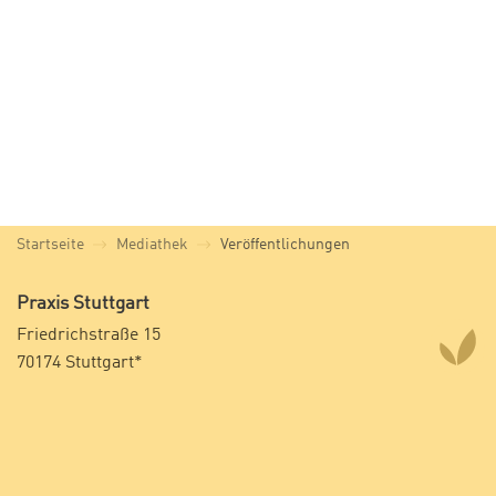
Startseite
Mediathek
Veröffentlichungen
Praxis Stuttgart
Friedrichstraße 15
70174 Stuttgart*
Fon +49 (0)711 490 395-18
Fax +49 (0)711 490 396-00
*Postanschrift